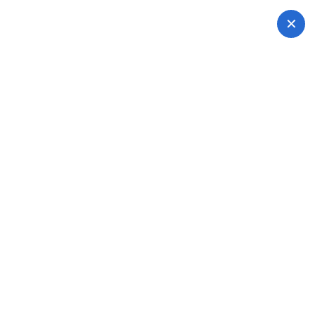
登录平台
✕
标签云列表
按标签聚合浏览相关文章
百家乐娱乐城 - 平台规则调整进展梳理