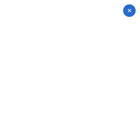
✕
城
小说更新
联系我们
登录平台
展梳理
百家乐娱乐城
专业 · 信赖 · 安全
立即注册